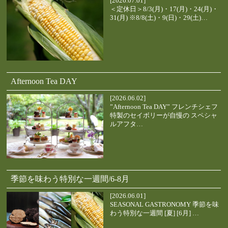
[2026.07.01]
＜定休日＞8/3(月)・17(月)・24(月)・
31(月) ※8/8(土)・9(日)・29(土)…
Afternoon Tea DAY
[2026.06.02]
”Afternoon Tea DAY” フレンチシェフ
特製のセイボリーが自慢の スペシャ
ルアフタ…
季節を味わう特別な一週間/6-8月
[2026.06.01]
SEASONAL GASTRONOMY 季節を味
わう特別な一週間 [夏] [6月] …